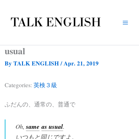
Skip
to
content
usual
By
TALK ENGLISH
/
Apr. 21, 2019
Categories:
英検３級
ふだんの、通常の、普通で
same
as usual
Oh,
.
いつもと同じですよ。