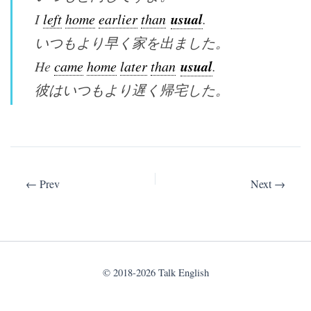
usual
I
left
home
earlier
than
.
いつもより早く家を出ました。
usual
He
came
home
later
than
.
彼はいつもより遅く帰宅した。
© 2018-2026 Talk English