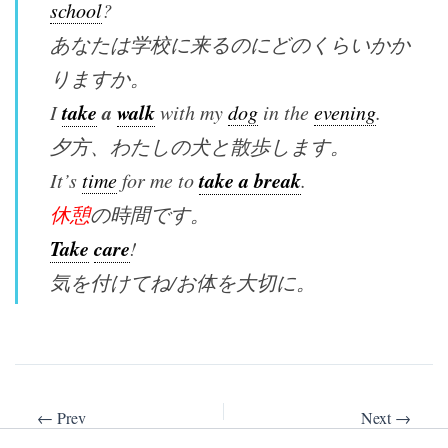
school
?
あなたは学校に来るのにどのくらいかか
りますか。
take
a
walk
I
with my
dog
in the
evening
.
夕方、わたしの犬と散歩します。
take a break
It’s
time
for me to
.
休憩
の時間です。
Take
care
!
気を付けてね/お体を大切に。