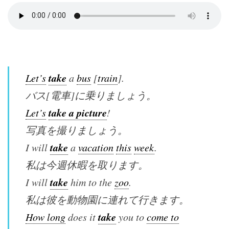
take
Let’s
a
bus
[
train
].
バス[電車]に乗りましょう。
take a picture
Let’s
!
写真を撮りましょう。
take
I will
a
vacation
this
week
.
私は今週休暇を取ります。
take
I will
him to the
zoo
.
私は彼を動物園に連れて行きます。
take
How long
does it
you to
come to