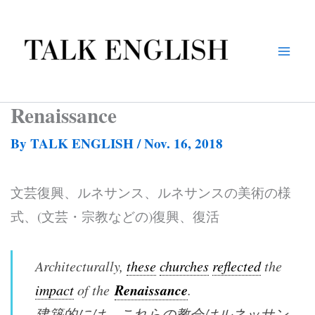
Skip
to
content
Renaissance
By
TALK ENGLISH
/
Nov. 16, 2018
文芸復興、ルネサンス、ルネサンスの美術の様
式、(文芸・宗教などの)復興、復活
Architecturally,
these
churches
reflected
the
Renaissance
impact
of the
.
建築的には、これらの教会はルネッサン