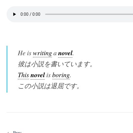
novel
He is
writing
a
.
彼は小説を書いています。
novel
This
is
boring
.
この小説は退屈です。