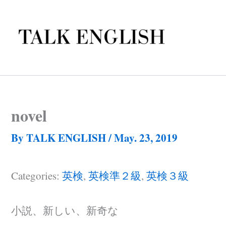
Skip
to
content
novel
By
TALK ENGLISH
/
May. 23, 2019
Categories:
英検
,
英検準２級
,
英検３級
小説、新しい、新奇な