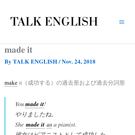
Skip
to
content
made it
By
TALK ENGLISH
/
Nov. 24, 2018
make
it（成功する）の過去形および過去分詞形
made it
You
!
やりましたね。
made it
She
as
a pianist.
彼女はピアニストとして成功した