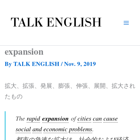
Skip
to
content
expansion
By
TALK ENGLISH
/
Nov. 9, 2019
拡大、拡張、発展、膨張、伸張、展開、拡大され
たもの
expansion
The
rapid
of
cities
can
cause
social
and
economic
problems
.
都市の急速な拡大は、社会的および経済