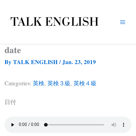
Skip
to
content
date
By
TALK ENGLISH
/
Jan. 23, 2019
Categories:
英検
,
英検３級
,
英検４級
日付