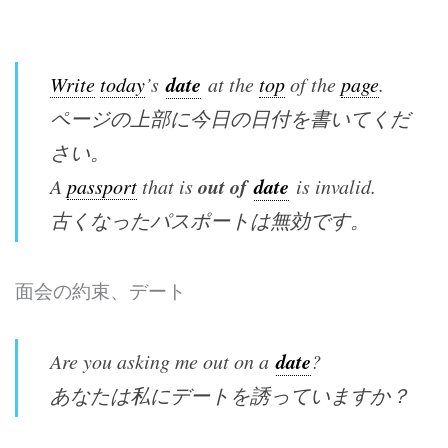
date
Write
today
’s
at the
top
of the
page
.
ページの上部に今日の日付を書いてくだ
さい。
out of
date
A
passport
that is
is invalid.
古くなったパスポートは無効です。
面会の約束、デート
date
Are you asking me out on a
?
あなたは私にデートを誘っていますか？