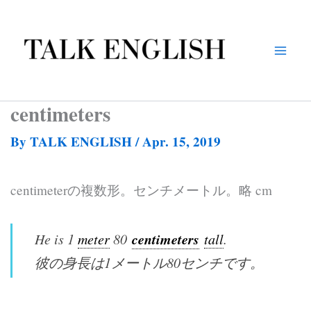
Skip
to
content
centimeters
By
TALK ENGLISH
/
Apr. 15, 2019
centimeterの複数形。センチメートル。略 cm
centimeters
He is 1
meter
80
tall
.
彼の身長は1メートル80センチです。